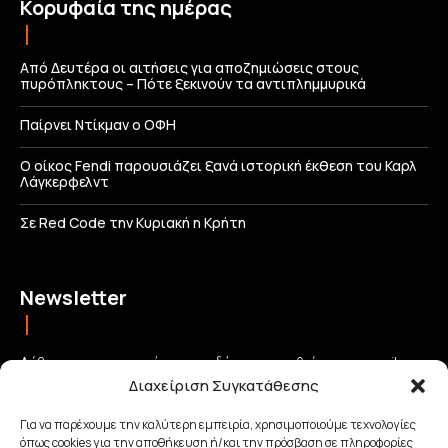
Κορυφαία της ημέρας
Από Δευτέρα οι αιτήσεις για αποζημιώσεις στους
πυρόπληκτους – Πότε ξεκινούν τα αντιπλημμυρικά
Παίρνει Ντίκμαν ο ΟΦΗ
Ο οίκος Fendi παρουσιάζει ξανά ιστορική έκθεση του Καρλ
Λάγκερφελντ
Σε Red Code την Κυριακή η Κρήτη
Newsletter
Λάβετε τις σημαντικότερες ειδήσεις απευθείας στο email σας
Διαχείριση Συγκατάθεσης
και μείνετε πάντα συνδεδεμένοι με την Κρήτη!
Για να παρέχουμε την καλύτερη εμπειρία, χρησιμοποιούμε τεχνολογίες
όπως cookies για την αποθήκευση ή/και την πρόσβαση σε πληροφορίες