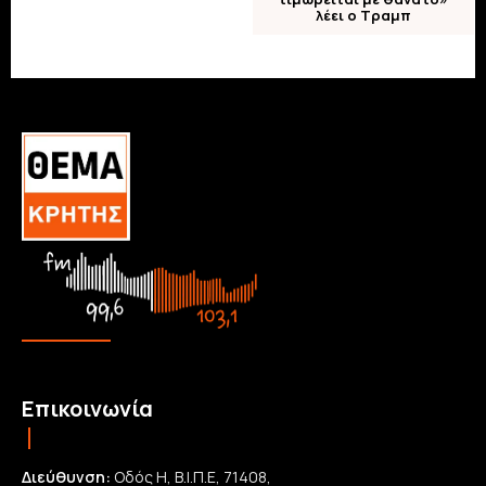
λέει ο Τραμπ
Επικοινωνία
Διεύθυνση:
Οδός Η, Β.Ι.Π.Ε, 71408,