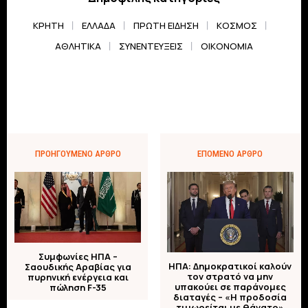
ΚΡΗΤΗ
ΕΛΛΆΔΑ
ΠΡΏΤΗ ΕΊΔΗΣΗ
ΚΌΣΜΟΣ
ΑΘΛΗΤΙΚΆ
ΣΥΝΕΝΤΕΎΞΕΙΣ
ΟΙΚΟΝΟΜΊΑ
ΠΡΟΗΓΟΎΜΕΝΟ ΆΡΘΡΟ
ΕΠΌΜΕΝΟ ΆΡΘΡΟ
Συμφωνίες ΗΠΑ –
ΗΠΑ: Δημοκρατικοί καλούν
Σαουδικής Αραβίας για
τον στρατό να μην
πυρηνική ενέργεια και
υπακούει σε παράνομες
πώληση F-35
διαταγές – «Η προδοσία
τιμωρείται με θάνατο»