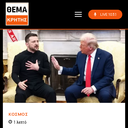
LIVE 103.1
ΚΌΣΜΟΣ
1
λεπτό