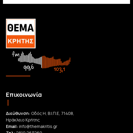
Επικοινωνία
Διεύθυνση:
Οδός Η, Β.Ι.Π.Ε, 71408,
Ηράκλειο Κρήτης
Email:
info@themakritis.gr
Τηλ:
2810 263260