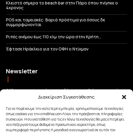
Κλειστό σήμερα το beach bar στην Πάρο όπου πνίγηκε ο
4χρονος
POS και ταμειακές: Βαριά πρόστιμα για όσους δε
συμμορφώνονται
Ριπές ανέμου έως 110 χλμ την ώρα στην Κρήτη…
Έφτασε Ηράκλειο για τον ΟΦΗ ο Ντίκμαν
Newsletter
Λάβετε τις σημαντικότερες ειδήσεις απευθείας στο email σας
Διαχείριση Συγκατάθεσης
και μείνετε πάντα συνδεδεμένοι με την Κρήτη!
Για να παρέχουμε την καλύτερη εμπειρία, χρησιμοποιούμε τεχνολογίες
όπως cookies για την αποθήκευση ή/και την πρόσβαση σε πληροφορίες
ΕΓΓΡΑΦΗ
συσκευών. Η συγκατάθεση για τις εν λόγω τεχνολογίες θα μας επιτρέψει
να επεξεργαστούμε δεδομένα προσωπικού χαρακτήρα, όπως
συμπεριφορά περιήγησης ή μοναδικά αναγνωριστικά σε αυτόν τον
Έχω διαβάσει και αποδέχομαι την
Πολιτική απορρήτου
.