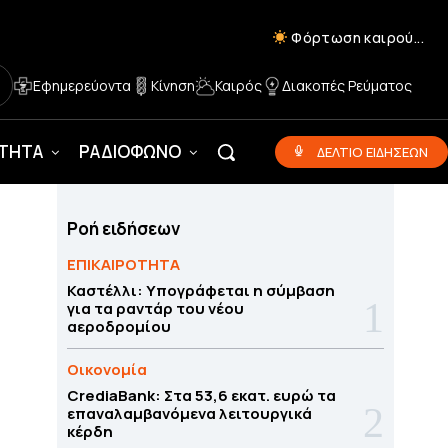
Φόρτωση καιρού...
Εφημερεύοντα
Κίνηση
Καιρός
Διακοπές Ρεύματος
ΟΤΗΤΑ
ΡΑΔΙΟΦΩΝΟ
ΔΕΛΤΙΟ ΕΙΔΗΣΕΩΝ
Ροή ειδήσεων
ΕΠΙΚΑΙΡΟΤΗΤΑ
Καστέλλι: Υπογράφεται η σύμβαση
για τα ραντάρ του νέου
αεροδρομίου
Οικονομία
CrediaBank: Στα 53,6 εκατ. ευρώ τα
επαναλαμβανόμενα λειτουργικά
κέρδη