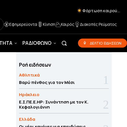
Φόρτωση καιρού...
Εφημερεύοντα
Κίνηση
Καιρός
Διακοπές Ρεύματος
ΟΤΗΤΑ
ΡΑΔΙΟΦΩΝΟ
ΔΕΛΤΙΟ ΕΙΔΗΣΕΩΝ
Ροή ειδήσεων
Αθλητικά
Βαρύ πένθος για τον Μέσι
Ηράκλειο
Ε.Σ.ΠΕ.Ε.ΗΡ: Συνάντηση με τον Κ.
Κεφαλογιάννη
Ελλάδα
Οι νέοι κανόνες για επενδύσεις,