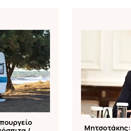
υπουργείο
Μητσοτάκης:
χόσπιτα /