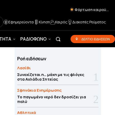
Φόρτωση καιρού...
Εφημερεύοντα
Κίνηση
Καιρός
Διακοπές Ρεύματος
ΟΤΗΤΑ
ΡΑΔΙΟΦΩΝΟ
ΔΕΛΤΙΟ ΕΙΔΗΣΕΩΝ
Ροή ειδήσεων
Λασίθι
Συνεχίζεται η… μάχη με τις φλόγες
στα Αχλάδια Σητείας
Σφηνάκια Ενημέρωσης
Το παγωμένο νερό δεν δροσίζει για
πολύ
Αθλητικά