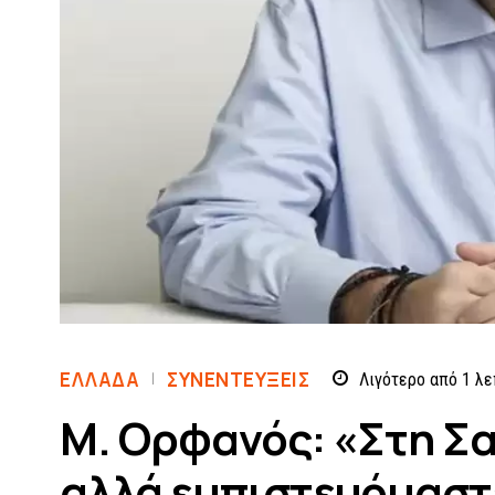
ΕΛΛΆΔΑ
ΣΥΝΕΝΤΕΎΞΕΙΣ
Λιγότερο από 1
λε
Μ. Ορφανός: «Στη Σ
αλλά εμπιστευόμαστε