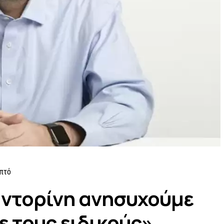
πτό
αντορίνη ανησυχούμε
 τους ειδικούς»