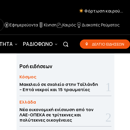
Φόρτωση καιρού...
Εφημερεύοντα
Κίνηση
Καιρός
Διακοπές Ρεύματος
ΟΤΗΤΑ
ΡΑΔΙΟΦΩΝΟ
ΔΕΛΤΙΟ ΕΙΔΗΣΕΩΝ
Ροή ειδήσεων
Κόσμος
Μακελειό σε σχολείο στην Ταϊλάνδη
– Επτά νεκροί και 15 τραυματίες
Ελλάδα
Νέα οικονομική ενίσχυση από τον
ΛΑΕ-ΟΠΕΚΑ σε τρίτεκνες και
πολύτεκνες οικογένειες