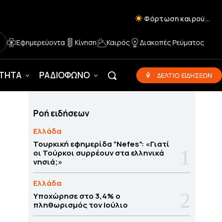
Φόρτωση καιρού...
Εφημερεύοντα
Κίνηση
Καιρός
Διακοπές Ρεύματος
ΟΤΗΤΑ
ΡΑΔΙΟΦΩΝΟ
ΔΕΛΤΙΟ ΕΙΔΗΣΕΩΝ
Ροή ειδήσεων
Ελλάδα
Τουρκική εφημερίδα “Nefes”: «Γιατί
οι Τούρκοι συρρέουν στα ελληνικά
νησιά;»
Ελλάδα
Υποχώρησε στο 3,4% ο
πληθωρισμός τον Ιούλιο