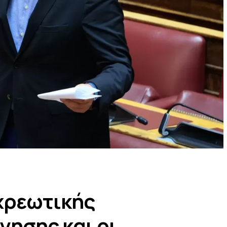
χρεωτικής
γησης και οι