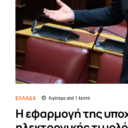
ΕΛΛΆΔΑ
Λιγότερο από 1
λεπτό
Η εφαρμογή της υπο
ηλεκτρονικής τιμολό