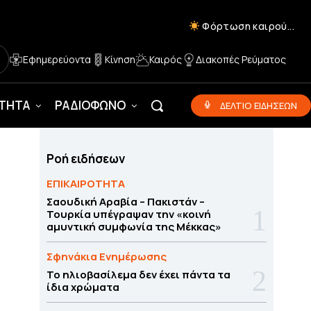
Φόρτωση καιρού...
Εφημερεύοντα
Κίνηση
Καιρός
Διακοπές Ρεύματος
ΟΤΗΤΑ
ΡΑΔΙΟΦΩΝΟ
ΔΕΛΤΙΟ ΕΙΔΗΣΕΩΝ
Ροή ειδήσεων
ΕΠΙΚΑΙΡΟΤΗΤΑ
Σαουδική Αραβία – Πακιστάν –
Τουρκία υπέγραψαν την «κοινή
αμυντική συμφωνία της Μέκκας»
Σφηνάκια Ενημέρωσης
Το ηλιοβασίλεμα δεν έχει πάντα τα
ίδια χρώματα