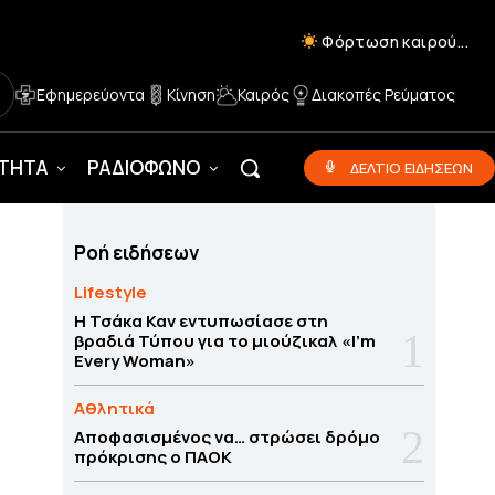
Φόρτωση καιρού...
Εφημερεύοντα
Κίνηση
Καιρός
Διακοπές Ρεύματος
ΟΤΗΤΑ
ΡΑΔΙΟΦΩΝΟ
ΔΕΛΤΙΟ ΕΙΔΗΣΕΩΝ
Ροή ειδήσεων
Lifestyle
Η Τσάκα Καν εντυπωσίασε στη
βραδιά Τύπου για το μιούζικαλ «I’m
Every Woman»
Αθλητικά
Αποφασισμένος να… στρώσει δρόμο
πρόκρισης ο ΠΑΟΚ