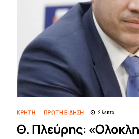
ΚΡΗΤΗ
ΠΡΏΤΗ ΕΊΔΗΣΗ
2
λεπτό
Θ. Πλεύρης: «Ολοκλ