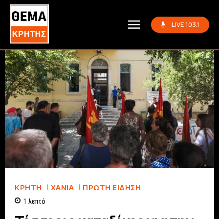
LIVE 103.1
ΚΡΗΤΗ
ΧΑΝΙΆ
ΠΡΏΤΗ ΕΊΔΗΣΗ
1
λεπτό