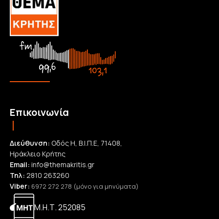
Επικοινωνία
Διεύθυνση:
Οδός Η, Β.Ι.Π.Ε, 71408,
Ηράκλειο Κρήτης
Email:
info@themakritis.gr
Τηλ:
2810 263260
Viber:
6972 272 278 (μόνο για μηνύματα)
Μ.Η.Τ. 252085