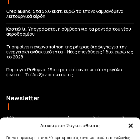
CrediaBank: Στα 53,6 εκατ. ευρώ τα επαναλαμβανόμενα
λειτουργικά κέρδη
Καστέλλι: Υπογράφεται η σύμβαση για τα ραντάρ του νέου
αεροδρομίου
Τι σημαίνει η ενεργοποίηση της ρήτρας διαφυγής για την
ενεργειακή ανθεκτικότητα – Νέες επενδύσεις 1 δισ. ευρώ ως
το 2028
Πυρκαγιά Ρέθυμνο: 19 κτίρια «κόκκινα» μετά τη μεγάλη
φωτιά – Τι έδειξαν οι αυτοψίες
Newsletter
Λάβετε τις σημαντικότερες ειδήσεις απευθείας στο email σας
Διαχείριση Συγκατάθεσης
και μείνετε πάντα συνδεδεμένοι με την Κρήτη!
Για να παρέχουμε την καλύτερη εμπειρία, χρησιμοποιούμε τεχνολογίες