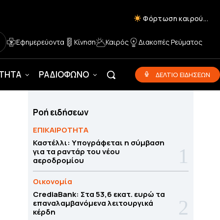
Φόρτωση καιρού...
Εφημερεύοντα
Κίνηση
Καιρός
Διακοπές Ρεύματος
ΟΤΗΤΑ
ΡΑΔΙΟΦΩΝΟ
ΔΕΛΤΙΟ ΕΙΔΗΣΕΩΝ
Ροή ειδήσεων
ΕΠΙΚΑΙΡΟΤΗΤΑ
Καστέλλι: Υπογράφεται η σύμβαση
για τα ραντάρ του νέου
αεροδρομίου
Οικονομία
CrediaBank: Στα 53,6 εκατ. ευρώ τα
επαναλαμβανόμενα λειτουργικά
κέρδη