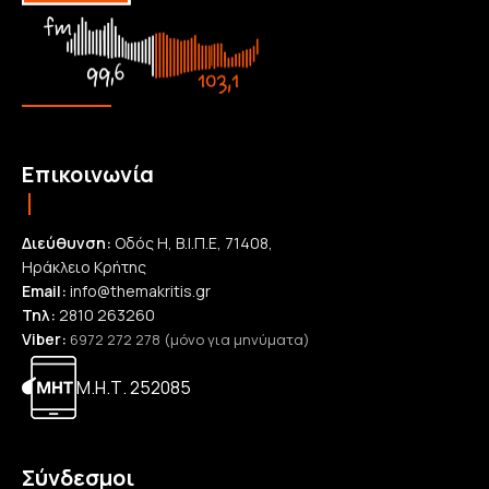
Επικοινωνία
Διεύθυνση:
Οδός Η, Β.Ι.Π.Ε, 71408,
Ηράκλειο Κρήτης
Email:
info@themakritis.gr
Τηλ:
2810 263260
Viber:
6972 272 278 (μόνο για μηνύματα)
Μ.Η.Τ. 252085
Σύνδεσμοι