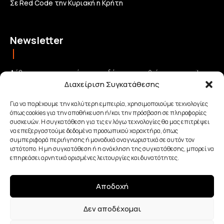
Σε Red Code την Κυριακή η Κρήτη
Newsletter
Λάβετε τις σημαντικότερες ειδήσεις απευθείας στο email σας
Διαχείριση Συγκατάθεσης
και μείνετε πάντα συνδεδεμένοι με την Κρήτη!
Για να παρέχουμε την καλύτερη εμπειρία, χρησιμοποιούμε τεχνολογίες
όπως cookies για την αποθήκευση ή/και την πρόσβαση σε πληροφορίες
ΕΓΓΡΑΦΗ
συσκευών. Η συγκατάθεση για τις εν λόγω τεχνολογίες θα μας επιτρέψει
να επεξεργαστούμε δεδομένα προσωπικού χαρακτήρα, όπως
συμπεριφορά περιήγησης ή μοναδικά αναγνωριστικά σε αυτόν τον
Έχω διαβάσει και αποδέχομαι την
Πολιτική απορρήτου
.
ιστότοπο. Η μη συγκατάθεση ή η ανάκληση της συγκατάθεσης, μπορεί να
επηρεάσει αρνητικά ορισμένες λειτουργίες και δυνατότητες.
Αποδοχή
Made with Love By
Δεν αποδέχομαι