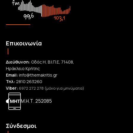
Επικοινωνία
Διεύθυνση:
Οδός Η, Β.Ι.Π.Ε, 71408,
Ηράκλειο Κρήτης
Email:
info@themakritis.gr
Τηλ:
2810 263260
Viber:
6972 272 278 (μόνο για μηνύματα)
Μ.Η.Τ. 252085
Σύνδεσμοι