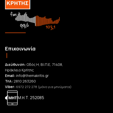
Επικοινωνία
Διεύθυνση:
Οδός Η, Β.Ι.Π.Ε, 71408,
Ηράκλειο Κρήτης
Email:
info@themakritis.gr
Τηλ:
2810 263260
Viber:
6972 272 278 (μόνο για μηνύματα)
Μ.Η.Τ. 252085