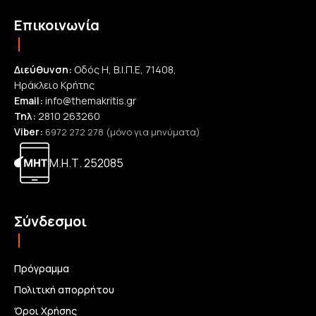
Επικοινωνία
Διεύθυνση:
Οδός Η, Β.Ι.Π.Ε, 71408,
Ηράκλειο Κρήτης
Email:
info@themakritis.gr
Τηλ:
2810 263260
Viber:
6972 272 278 (μόνο για μηνύματα)
Μ.Η.Τ. 252085
Σύνδεσμοι
Πρόγραμμα
Πολιτική απορρήτου
Όροι Χρήσης