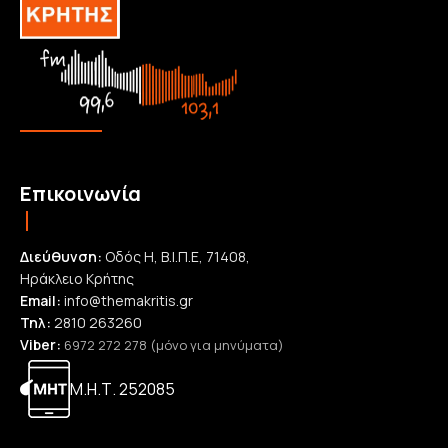
Επικοινωνία
Διεύθυνση:
Οδός Η, Β.Ι.Π.Ε, 71408,
Ηράκλειο Κρήτης
Email:
info@themakritis.gr
Τηλ:
2810 263260
Viber:
6972 272 278 (μόνο για μηνύματα)
Μ.Η.Τ. 252085