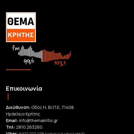
Επικοινωνία
Διεύθυνση:
Οδός Η, Β.Ι.Π.Ε, 71408,
Ηράκλειο Κρήτης
Email:
info@themakritis.gr
Τηλ:
2810 263260
Viber:
6972 272 278 (μόνο για μηνύματα)