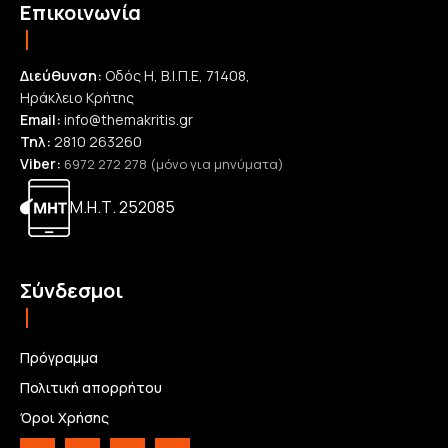
Επικοινωνία
Διεύθυνση:
Οδός Η, Β.Ι.Π.Ε, 71408,
Ηράκλειο Κρήτης
Email:
info@themakritis.gr
Τηλ:
2810 263260
Viber:
6972 272 278 (μόνο για μηνύματα)
Μ.Η.Τ. 252085
Σύνδεσμοι
Πρόγραμμα
Πολιτική απορρήτου
Όροι Χρήσης