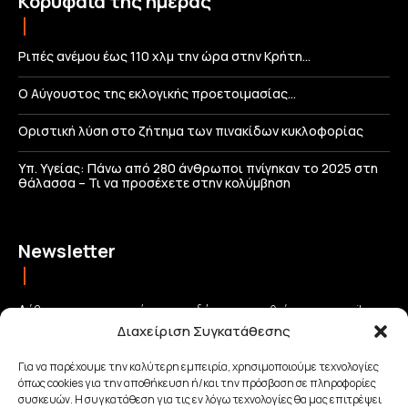
Κορυφαία της ημέρας
Ριπές ανέμου έως 110 χλμ την ώρα στην Κρήτη…
Ο Αύγουστος της εκλογικής προετοιμασίας…
Οριστική λύση στο ζήτημα των πινακίδων κυκλοφορίας
Υπ. Υγείας: Πάνω από 280 άνθρωποι πνίγηκαν το 2025 στη
θάλασσα – Τι να προσέχετε στην κολύμβηση
Newsletter
Λάβετε τις σημαντικότερες ειδήσεις απευθείας στο email σας
Διαχείριση Συγκατάθεσης
και μείνετε πάντα συνδεδεμένοι με την Κρήτη!
Για να παρέχουμε την καλύτερη εμπειρία, χρησιμοποιούμε τεχνολογίες
όπως cookies για την αποθήκευση ή/και την πρόσβαση σε πληροφορίες
ΕΓΓΡΑΦΗ
συσκευών. Η συγκατάθεση για τις εν λόγω τεχνολογίες θα μας επιτρέψει