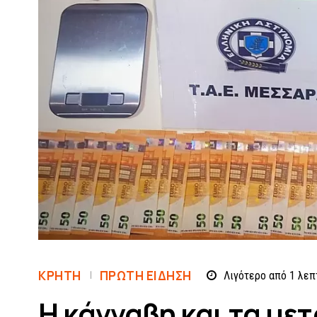
ΚΡΗΤΗ
ΠΡΏΤΗ ΕΊΔΗΣΗ
Λιγότερο από 1
λεπ
H κάνναβη και τα με