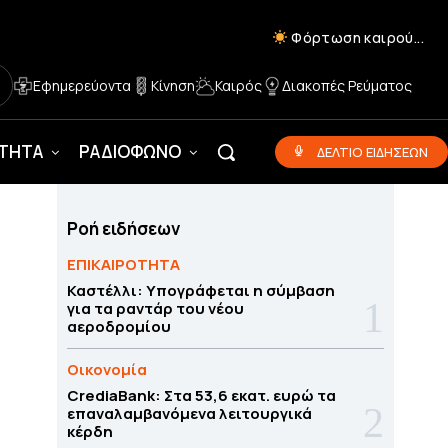
Φόρτωση καιρού...
Εφημερεύοντα
Κίνηση
Καιρός
Διακοπές Ρεύματος
ΟΤΗΤΑ
ΡΑΔΙΟΦΩΝΟ
ΔΕΛΤΙΟ ΕΙΔΗΣΕΩΝ
Ροή ειδήσεων
ΕΠΙΚΑΙΡΟΤΗΤΑ
Καστέλλι: Υπογράφεται η σύμβαση
για τα ραντάρ του νέου
αεροδρομίου
Οικονομία
CrediaBank: Στα 53,6 εκατ. ευρώ τα
επαναλαμβανόμενα λειτουργικά
κέρδη