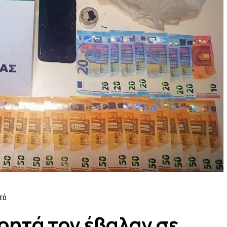
τό
τρητά τον έβαλαν σε…