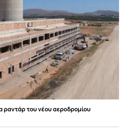
α ραντάρ του νέου αεροδρομίου