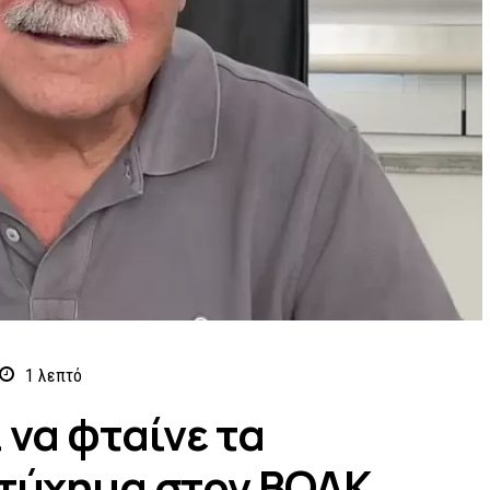
1
λεπτό
 να φταίνε τα
στύχημα στον ΒΟΑΚ