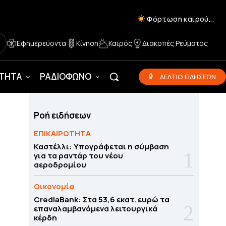
Φόρτωση καιρού...
Εφημερεύοντα
Κίνηση
Καιρός
Διακοπές Ρεύματος
ΟΤΗΤΑ
ΡΑΔΙΟΦΩΝΟ
ΔΕΛΤΙΟ ΕΙΔΗΣΕΩΝ
Ροή ειδήσεων
ΕΠΙΚΑΙΡΟΤΗΤΑ
Καστέλλι: Υπογράφεται η σύμβαση
για τα ραντάρ του νέου
αεροδρομίου
Οικονομία
CrediaBank: Στα 53,6 εκατ. ευρώ τα
επαναλαμβανόμενα λειτουργικά
κέρδη