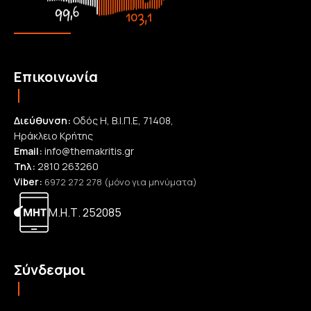
Επικοινωνία
Διεύθυνση:
Οδός Η, Β.Ι.Π.Ε, 71408,
Ηράκλειο Κρήτης
Email:
info@themakritis.gr
Τηλ:
2810 263260
Viber:
6972 272 278 (μόνο για μηνύματα)
Μ.Η.Τ. 252085
Σύνδεσμοι