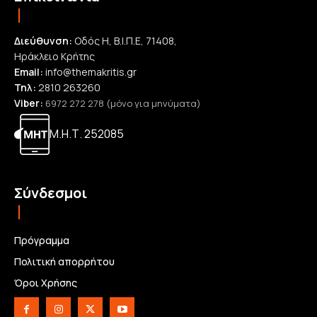
Διεύθυνση:
Οδός Η, Β.Ι.Π.Ε, 71408,
Ηράκλειο Κρήτης
Email:
info@themakritis.gr
Τηλ:
2810 263260
Viber:
6972 272 278 (μόνο για μηνύματα)
Μ.Η.Τ. 252085
Σύνδεσμοι
Πρόγραμμα
Πολιτική απορρήτου
Όροι Χρήσης