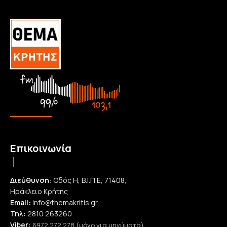
Επικοινωνία
Διεύθυνση:
Οδός Η, Β.Ι.Π.Ε, 71408,
Ηράκλειο Κρήτης
Email:
info@themakritis.gr
Τηλ:
2810 263260
Viber:
6972 272 278 (μόνο για μηνύματα)