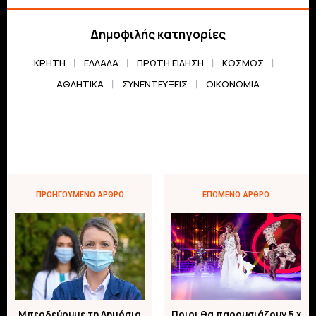
Δημοφιλής κατηγορίες
ΚΡΗΤΗ
ΕΛΛΆΔΑ
ΠΡΏΤΗ ΕΊΔΗΣΗ
ΚΌΣΜΟΣ
ΑΘΛΗΤΙΚΆ
ΣΥΝΕΝΤΕΎΞΕΙΣ
ΟΙΚΟΝΟΜΊΑ
ΠΡΟΗΓΟΎΜΕΝΟ ΆΡΘΡΟ
ΕΠΌΜΕΝΟ ΆΡΘΡΟ
Μπερδεύουμε τη Δημόσια
Ποιοι θα παρουσιάζουν 5 x