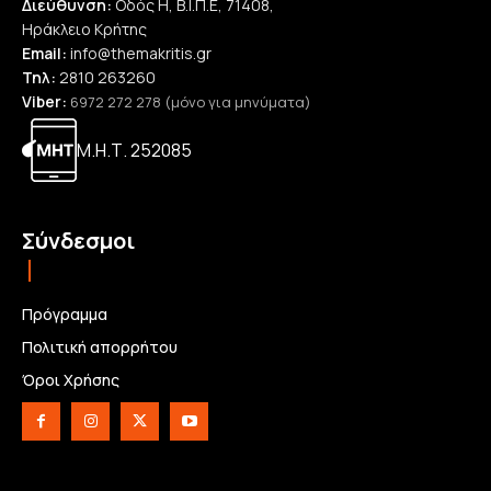
Διεύθυνση:
Οδός Η, Β.Ι.Π.Ε, 71408,
Ηράκλειο Κρήτης
Email:
info@themakritis.gr
Τηλ:
2810 263260
Viber:
6972 272 278 (μόνο για μηνύματα)
Μ.Η.Τ. 252085
Σύνδεσμοι
Πρόγραμμα
Πολιτική απορρήτου
Όροι Χρήσης