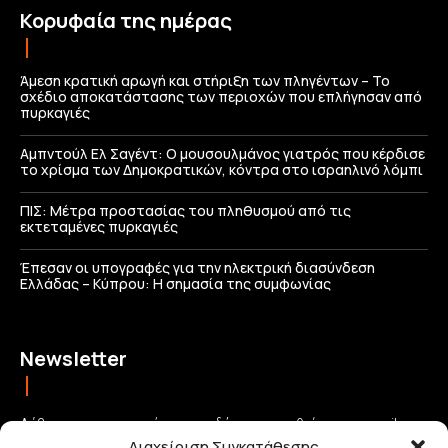
Κορυφαία της ημέρας
Άμεση κρατική αρωγή και στήριξη των πληγέντων – Το
σχέδιο αποκατάστασης των περιοχών που επλήγησαν από
πυρκαγιές
Αμπντούλ Ελ Σαγέντ: Ο μουσουλμάνος γιατρός που κέρδισε
το χρίσμα των Δημοκρατικών, κόντρα στο ισραηλινό λόμπι
ΠΙΣ: Μέτρα προστασίας του πληθυσμού από τις
εκτεταμένες πυρκαγιές
Έπεσαν οι υπογραφές για την ηλεκτρική διασύνδεση
Ελλάδας – Κύπρου: H σημασία της συμφωνίας
Newsletter
Λάβετε τις σημαντικότερες ειδήσεις απευθείας στο email σας
Διαχείριση Συγκατάθεσης