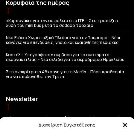
Κορυφαία της ημέρας
«Καμπανάκι» για την ασφάλεια στο ΙΤΕ – Στο τραπέζι η
λύση του mini bus μετά το σοβαρό τροχαίο
Νέο Ειδικό Χωροταξικό Πλαίσιο για τον Τουρισμό – Νέοι
κανόνες για επενδύσεις, νησιά και ευαίσθητες περιοχές
Καστέλι: Υπογράφηκε η σύμβαση για τα συστήματα
αεροναυτιλίας – Νέα σελίδα για το αεροδρόμιο Ηρακλείου
Στη ανακρίτρια η 46χρονη για τη Marfin – Πήρε προθεσμία
για να απολογηθεί την Τρίτη
Newsletter
Λάβετε τις σημαντικότερες ειδήσεις απευθείας στο email σας
Διαχείριση Συγκατάθεσης
και μείνετε πάντα συνδεδεμένοι με την Κρήτη!