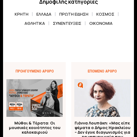
Δημοφιλής κατηγορίες
ΚΡΗΤΗ
ΕΛΛΆΔΑ
ΠΡΏΤΗ ΕΊΔΗΣΗ
ΚΌΣΜΟΣ
ΑΘΛΗΤΙΚΆ
ΣΥΝΕΝΤΕΎΞΕΙΣ
ΟΙΚΟΝΟΜΊΑ
ΠΡΟΗΓΟΎΜΕΝΟ ΆΡΘΡΟ
ΕΠΌΜΕΝΟ ΆΡΘΡΟ
Μύθοι & Τέρατα: Οι
Γιάννα Λουπάκη: «Μας είπε
μουσικές κοινότητες του
ψέματα ο Δήμος Ηρακλείου
καλοκαιριού
– Δεν έγινε διαγωνισμός για
τα νηπιαγωγεία που