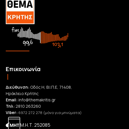
Επικοινωνία
Διεύθυνση:
Οδός Η, Β.Ι.Π.Ε, 71408,
Ηράκλειο Κρήτης
Email:
info@themakritis.gr
Τηλ:
2810 263260
Viber:
6972 272 278 (μόνο για μηνύματα)
Μ.Η.Τ. 252085