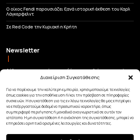
Ο οίκος Fendi παρουσιάζει ξανά ιστορική έκθεση του Καρλ
Λάγκερφελντ
Σε Red Code την Κυριακή η Κρήτη
Newsletter
Λάβετε τις σημαντικότερες ειδήσεις απευθείας στο email σας
Διαχείριση Συγκατάθεσης
και μείνετε πάντα συνδεδεμένοι με την Κρήτη!
Για να παρέχουμε την καλύτερη εμπειρία, χρησιμοποιούμε τεχνολογίες
όπως cookies για την αποθήκευση ή/και την πρόσβαση σε πληροφορίες
ΕΓΓΡΑΦΗ
συσκευών. Η συγκατάθεση για τις εν λόγω τεχνολογίες θα μας επιτρέψει
να επεξεργαστούμε δεδομένα προσωπικού χαρακτήρα, όπως
συμπεριφορά περιήγησης ή μοναδικά αναγνωριστικά σε αυτόν τον
Έχω διαβάσει και αποδέχομαι την
Πολιτική απορρήτου
.
ιστότοπο. Η μη συγκατάθεση ή η ανάκληση της συγκατάθεσης, μπορεί να
επηρεάσει αρνητικά ορισμένες λειτουργίες και δυνατότητες.