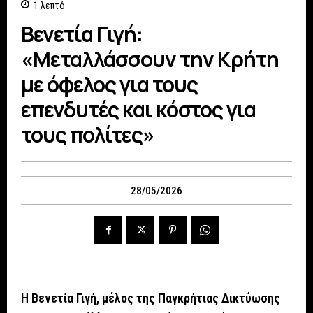
1
λεπτό
Βενετία Γιγή:
«Μεταλλάσσουν την Κρήτη
με όφελος για τους
επενδυτές και κόστος για
τους πολίτες»
28/05/2026
Η Βενετία Γ
ιγή
, μέλος
της
Παγκρήτιας
Δ
ικτύωσης