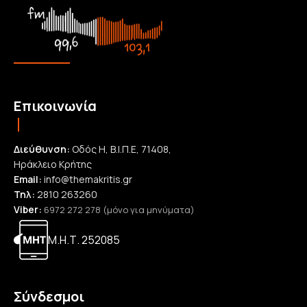
Επικοινωνία
Διεύθυνση:
Οδός Η, Β.Ι.Π.Ε, 71408,
Ηράκλειο Κρήτης
Email:
info@themakritis.gr
Τηλ:
2810 263260
Viber:
6972 272 278 (μόνο για μηνύματα)
Μ.Η.Τ. 252085
Σύνδεσμοι