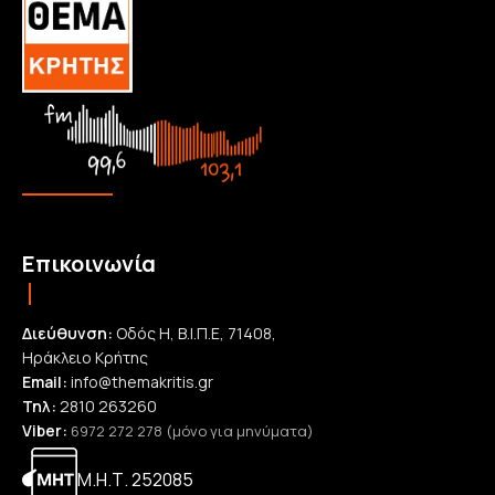
Επικοινωνία
Διεύθυνση:
Οδός Η, Β.Ι.Π.Ε, 71408,
Ηράκλειο Κρήτης
Email:
info@themakritis.gr
Τηλ:
2810 263260
Viber:
6972 272 278 (μόνο για μηνύματα)
Μ.Η.Τ. 252085