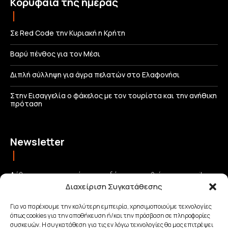
Κορυφαία της ημέρας
Σε Red Code την Κυριακή η Κρήτη
Βαρύ πένθος για τον Μέσι
Διπλή σύλληψη για άγρα πελατών στο Ελαφονήσι
Στην Εισαγγελία ο φάκελος με τον τουρίστα και την ανήθικη
πρόταση
Newsletter
Λάβετε τις σημαντικότερες ειδήσεις απευθείας στο email σας
Διαχείριση Συγκατάθεσης
και μείνετε πάντα συνδεδεμένοι με την Κρήτη!
Για να παρέχουμε την καλύτερη εμπειρία, χρησιμοποιούμε τεχνολογίες
όπως cookies για την αποθήκευση ή/και την πρόσβαση σε πληροφορίες
ΕΓΓΡΑΦΗ
συσκευών. Η συγκατάθεση για τις εν λόγω τεχνολογίες θα μας επιτρέψει