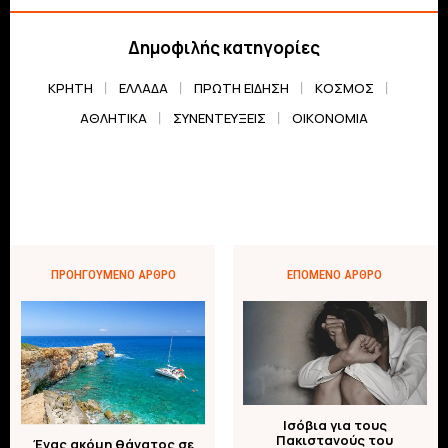
Δημοφιλής κατηγορίες
ΚΡΗΤΗ
ΕΛΛΆΔΑ
ΠΡΏΤΗ ΕΊΔΗΣΗ
ΚΌΣΜΟΣ
ΑΘΛΗΤΙΚΆ
ΣΥΝΕΝΤΕΎΞΕΙΣ
ΟΙΚΟΝΟΜΊΑ
ΠΡΟΗΓΟΎΜΕΝΟ ΆΡΘΡΟ
ΕΠΌΜΕΝΟ ΆΡΘΡΟ
Ισόβια για τους
Πακιστανούς του
Ένας ακόμη θάνατος σε