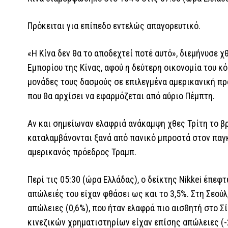
Πρόκειται για επίπεδο εντελώς απαγορευτικό.
«Η Κίνα δεν θα το αποδεχτεί ποτέ αυτό», διεμήνυσε 
Εμπορίου της Κίνας, αφού η δεύτερη οικονομία του 
μονάδες τους δασμούς σε επιλεγμένα αμερικανική προ
που θα αρχίσει να εφαρμόζεται από αύριο Πέμπτη.
Αν και σημείωναν ελαφριά ανάκαμψη χθες Τρίτη το β
καταλαμβάνονται ξανά από πανικό μπροστά στον παγκ
αμερικανός πρόεδρος Τραμπ.
Περί τις 05:30 (ώρα Ελλάδας), ο δείκτης Nikkei έπεφτ
απώλειές του είχαν φθάσει ως και το 3,5%. Στη Σεούλ
απώλειες (0,6%), που ήταν ελαφρά πιο αισθητή στο Σίδ
κινεζικών χρηματιστηρίων είχαν επίσης απώλειες (-2