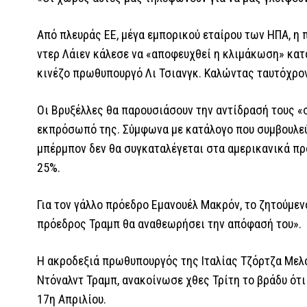
Από πλευράς ΕΕ, μέγα εμπορικού εταίρου των ΗΠΑ, 
ντερ Λάιεν κάλεσε να «αποφευχθεί η κλιμάκωση» κατ
κινέζο πρωθυπουργό Λι Τσιανγκ. Καλώντας ταυτόχρο
Οι Βρυξέλλες θα παρουσιάσουν την αντίδρασή τους «
εκπρόσωπό της. Σύμφωνα με κατάλογο που συμβουλεύ
μπέρμπον δεν θα συγκαταλέγεται στα αμερικανικά πρ
25%.
Για τον γάλλο πρόεδρο Εμανουέλ Μακρόν, το ζητούμεν
πρόεδρος Τραμπ θα αναθεωρήσει την απόφασή του».
Η ακροδεξιά πρωθυπουργός της Ιταλίας Τζόρτζα Μελό
Ντόναλντ Τραμπ, ανακοίνωσε χθες Τρίτη το βράδυ ότ
17η Απριλίου.