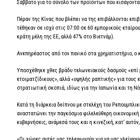
Σάββατο για το σύνολο των προϊόντων που εισάγοντα
Πέραν της Κίνας που βλέπει να της επιβάλλονται επιβ
τέθηκαν σε ισχύ στις 07:00 σε 60 εμπορικούς εταίρου
κράτη μέλη της ΕΕ, αλλά 47% στο Βιετνάμ).
Ανεπηρέαστος από τον πανικό στα χρηματιστήριο, ο κ
Υποσχέθηκε χθες βράδυ τελωνειακούς δασμούς «επί 
ετοιματζίδικους», αλλά «υψηλής ραπτικής» για τους 
στρατιωτική σκοπιά, ιδίως για την Ιαπωνία και τη Νό
Κατά τη διάρκεια δείπνου με στελέχη του Ρεπουμπλι
αναστατώνει την παγκόσμια φιλελεύθερη οικονομική
κυβερνήσεις, ανάμεσά τους και η κινεζική, κατ’ αυτόν
«Οι χώρες αυτές μας τηλεφωνούν για να μας γλείψου