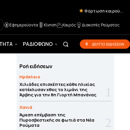
Φόρτωση καιρού...
Εφημερεύοντα
Κίνηση
Καιρός
Διακοπές Ρεύματος
ΟΤΗΤΑ
ΡΑΔΙΟΦΩΝΟ
ΔΕΛΤΙΟ ΕΙΔΗΣΕΩΝ
Ροή ειδήσεων
Ηράκλειο
Χιλιάδες επισκέπτες κάθε ηλικίας
κατέκλυσαν χθες το λιμάνι της
Άρβης για την 8η Γιορτή Μπανάνας
Χανιά
Άμεση επέμβαση της
Πυροσβεστικής σε φωτιά στα Νέα
Ρούματα