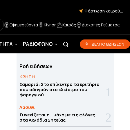
Φόρτωση καιρού...
Εφημερεύοντα
Κίνηση
Καιρός
Διακοπές Ρεύματος
ΟΤΗΤΑ
ΡΑΔΙΟΦΩΝΟ
ΔΕΛΤΙΟ ΕΙΔΗΣΕΩΝ
Ροή ειδήσεων
ΚΡΗΤΗ
Σαμαριά: Στο επίκεντρο τα κριτήρια
που οδηγούν στο κλείσιμο του
φαραγγιού
Λασίθι
Συνεχίζεται η… μάχη με τις φλόγες
στα Αχλάδια Σητείας