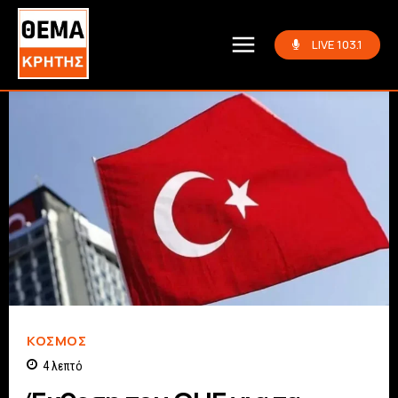
LIVE 103.1
ΚΌΣΜΟΣ
4
λεπτό