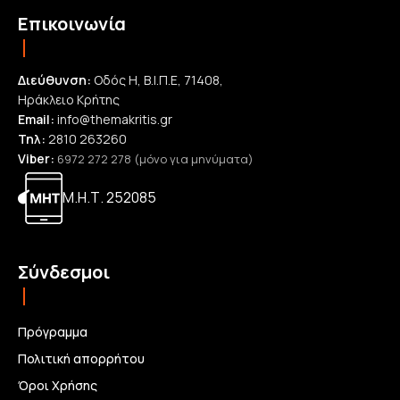
Επικοινωνία
Διεύθυνση:
Οδός Η, Β.Ι.Π.Ε, 71408,
Ηράκλειο Κρήτης
Email:
info@themakritis.gr
Τηλ:
2810 263260
Viber:
6972 272 278 (μόνο για μηνύματα)
Μ.Η.Τ. 252085
Σύνδεσμοι
Πρόγραμμα
Πολιτική απορρήτου
Όροι Χρήσης