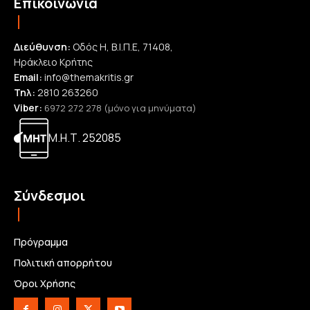
Επικοινωνία
Διεύθυνση:
Οδός Η, Β.Ι.Π.Ε, 71408,
Ηράκλειο Κρήτης
Email:
info@themakritis.gr
Τηλ:
2810 263260
Viber:
6972 272 278 (μόνο για μηνύματα)
Μ.Η.Τ. 252085
Σύνδεσμοι
Πρόγραμμα
Πολιτική απορρήτου
Όροι Χρήσης