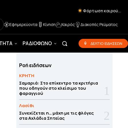
Φόρτωση καιρού...
Εφημερεύοντα
Κίνηση
Καιρός
Διακοπές Ρεύματος
ΟΤΗΤΑ
ΡΑΔΙΟΦΩΝΟ
ΔΕΛΤΙΟ ΕΙΔΗΣΕΩΝ
Ροή ειδήσεων
ΚΡΗΤΗ
Σαμαριά: Στο επίκεντρο τα κριτήρια
που οδηγούν στο κλείσιμο του
φαραγγιού
Λασίθι
Συνεχίζεται η… μάχη με τις φλόγες
στα Αχλάδια Σητείας