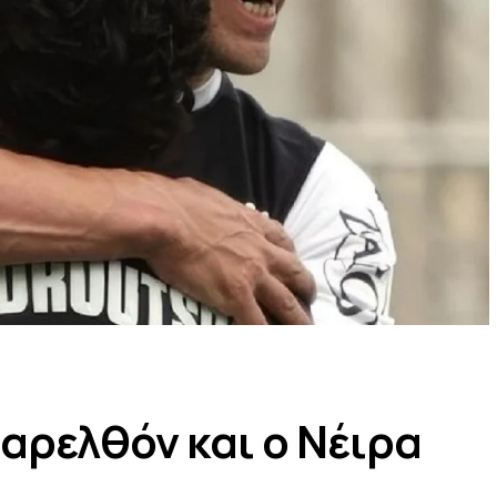
αρελθόν και ο Νέιρα