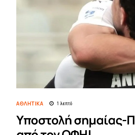
ΑΘΛΗΤΙΚΆ
1
λεπτό
Υποστολή σημαίας-Π
από τον ΟΦΗ!