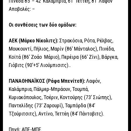
Πινέδα 85’ – 42’ Καλάμπρια, 61’ Τεττέη, 81’ Λαφόν
Αποβολές: –
Οι συνθέσεις των δύο ομάδων:
ΑΕΚ (Μάρκο Νίκολιτς):
Στρακόσια, Ρότα, Ρέλβας,
Μουκουντί, Πήλιος, Μαρίν (86’ Μάνταλος), Πινέδα,
Κοϊτά (86’ Ζοάο Μάριο), Περέιρα (66’ Ζίνι), Βάργκα,
Γιόβιτς (90’+5’ Λιούμπισιτς)..
ΠΑΝΑΘΗΝΑΪΚΟΣ (Ράφα Μπενίτεθ):
Λαφόν,
Καλάμπρια, Πάλμερ-Μπράουν, Τουμπά,
Κυριακόπουλος, Τσέριν, Κοντούρης (73’ Σιώπης),
Παντελίδης (73’ Ζαρουρί), Ταμπόρδα (84’
Τζούριτσιτς), Αντίνο, Τεττέη (84’ Πάντοβιτς).
Πηγή: ΑΠΕ-ΜΠΕ