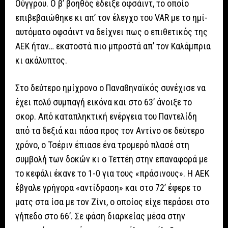
Ούγγρου. Ο β’ βοηθός έδειξε οφσάιντ, το οποίο
επιβεβαιώθηκε κι απ’ τον έλεγχο του VAR με το ημί-
αυτόματο οφσάιντ να δείχνει πως ο επιθετικός της
ΑΕΚ ήταν… εκατοστά πιο μπροστά απ’ τον Καλάμπρια
κι ακάλυπτος.
Στο δεύτερο ημίχρονο ο Παναθηναϊκός συνέχισε να
έχει πολύ συμπαγή εικόνα και στο 63’ άνοιξε το
σκορ. Από καταπληκτική ενέργεια του Παντελίδη
από τα δεξιά και πάσα προς τον Αντίνο σε δεύτερο
χρόνο, ο Τσέριν έπιασε ένα τρομερό πλασέ στη
συμβολή των δοκών κι ο Τεττέη στην επαναφορά με
το κεφάλι έκανε το 1-0 για τους «πράσινους». Η ΑΕΚ
έβγαλε γρήγορα «αντίδραση» και στο 72’ έφερε το
ματς στα ίσα με τον Ζίνι, ο οποίος είχε περάσει στο
γήπεδο στο 66’. Σε φάση διαρκείας μέσα στην