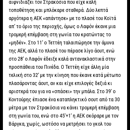
αιφνιδιάζει τον Στρακόσια που είχε καλή
τοποθέτηση και μπλόκαρε σταθερά. Δύο λεπτά
αργότερα η ΑΕΚ «απάντησε» με το πλασέ του Κοϊτά
απ’ το όριο της περιοχής, όμως ο Λαφόν έκανε μια
τρομερή επέμβαση στη γωνία του κρατώντας το
«μηδέν». Στο 11’ ο Τεττέη ταλαιπώρησε την άμυνα
της ΑΕΚ, αλλά το πλασέ του πέρασε λίγο άουτ, ενώ
στο 28’ ο Λαφόν έδειξε καλά αντανακλαστικά στην
προσπάθεια του Πινέδα. Ο Τεττέη είχε άλλη μία
τελική στο 32’ με την κίνηση που έκανε κατά μέτωπο
πλασάροντας άουτ, αν και είχε επιλογές δεξιά κι
αριστερά του για να «σπάσει» την μπάλα. Στο 39’ ο
Κοντούρης έπιασε ένα καταπληκτικό σουτ από τα 30
μέτρα με τον Στρακόσια να κάνει τρομερή επέμβαση
στη γωνία του, ενώ στο 45’+1’ η ΑΕΚ σκόραρε με τον
Βάργκα, χωρίς, ωστόσο να μετρήσει το γκολ του