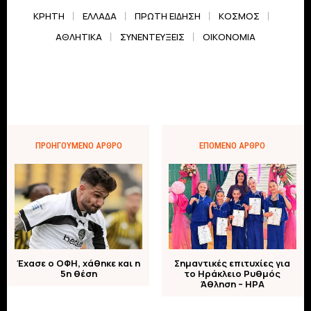
ΚΡΗΤΗ
ΕΛΛΆΔΑ
ΠΡΏΤΗ ΕΊΔΗΣΗ
ΚΌΣΜΟΣ
ΑΘΛΗΤΙΚΆ
ΣΥΝΕΝΤΕΎΞΕΙΣ
ΟΙΚΟΝΟΜΊΑ
ΠΡΟΗΓΟΎΜΕΝΟ ΆΡΘΡΟ
ΕΠΌΜΕΝΟ ΆΡΘΡΟ
Έχασε ο ΟΦΗ, χάθηκε και η
Σημαντικές επιτυχίες για
5η θέση
το Ηράκλειο Ρυθμός
Άθληση – ΗΡΑ