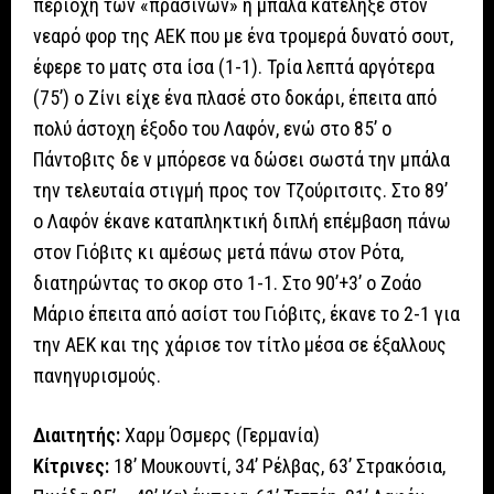
περιοχή των «πράσινων» η μπάλα κατέληξε στον
νεαρό φορ της ΑΕΚ που με ένα τρομερά δυνατό σουτ,
έφερε το ματς στα ίσα (1-1). Τρία λεπτά αργότερα
(75’) ο Ζίνι είχε ένα πλασέ στο δοκάρι, έπειτα από
πολύ άστοχη έξοδο του Λαφόν, ενώ στο 85’ ο
Πάντοβιτς δε ν μπόρεσε να δώσει σωστά την μπάλα
την τελευταία στιγμή προς τον Τζούριτσιτς. Στο 89’
ο Λαφόν έκανε καταπληκτική διπλή επέμβαση πάνω
στον Γιόβιτς κι αμέσως μετά πάνω στον Ρότα,
διατηρώντας το σκορ στο 1-1. Στο 90’+3’ ο Ζοάο
Μάριο έπειτα από ασίστ του Γιόβιτς, έκανε το 2-1 για
την ΑΕΚ και της χάρισε τον τίτλο μέσα σε έξαλλους
πανηγυρισμούς.
Διαιτητής:
Χαρμ Όσμερς (Γερμανία)
Κίτρινες:
18’ Μουκουντί, 34’ Ρέλβας, 63’ Στρακόσια,