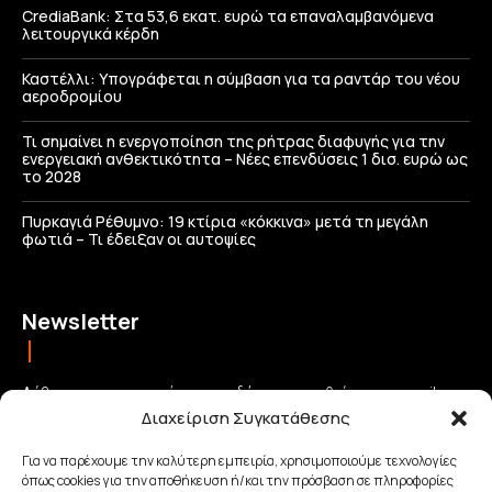
CrediaBank: Στα 53,6 εκατ. ευρώ τα επαναλαμβανόμενα
λειτουργικά κέρδη
Καστέλλι: Υπογράφεται η σύμβαση για τα ραντάρ του νέου
αεροδρομίου
Τι σημαίνει η ενεργοποίηση της ρήτρας διαφυγής για την
ενεργειακή ανθεκτικότητα – Νέες επενδύσεις 1 δισ. ευρώ ως
το 2028
Πυρκαγιά Ρέθυμνο: 19 κτίρια «κόκκινα» μετά τη μεγάλη
φωτιά – Τι έδειξαν οι αυτοψίες
Newsletter
Λάβετε τις σημαντικότερες ειδήσεις απευθείας στο email σας
Διαχείριση Συγκατάθεσης
και μείνετε πάντα συνδεδεμένοι με την Κρήτη!
Για να παρέχουμε την καλύτερη εμπειρία, χρησιμοποιούμε τεχνολογίες
όπως cookies για την αποθήκευση ή/και την πρόσβαση σε πληροφορίες