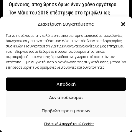
Ομόνοιας, αποχώρησε όμως έναν χρόνο αργότερα.
Τον Μάιο του 2018 επέστρεψε στο τριφύλλι ως
τεχνικός διευθυντής, όπου παρέμεινε ως το 2019.
Διαχείριση Συγκατάθεσης
Για να παρέχουμε την καλύτερη εμπειρία, χρησιμοποιούμε τεχνολογίες
Μετά από χρόνια μακριά από τα ποδοσφαιρικά
όπως cookies για την αποθήκευση ή/και την πρόσβαση σε πληροφορίες
δρώμενα εδώ και λίγες εβδομάδες αποτελεί τον νέο
συσκευών. Η συγκατάθεση για τις εν λόγω τεχνολογίες θα μας επιτρέψει
να επεξεργαστούμε δεδομένα προσωπικού χαρακτήρα, όπως
διευθυντή ποδοσφαίρου του ΟΦΗ.
συμπεριφορά περιήγησης ή μοναδικά αναγνωριστικά σε αυτόν τον
ιστότοπο. Η μη συγκατάθεση ή η ανάκληση της συγκατάθεσης, μπορεί να
επηρεάσει αρνητικά ορισμένες λειτουργίες και δυνατότητες.
Αποδοχή
Δεν αποδέχομαι
Προβολή προτιμήσεων
Μιλήστε μαζί μας
Πολιτική Απορρήτου & Cookies