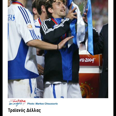
Τραϊανός Δέλλας