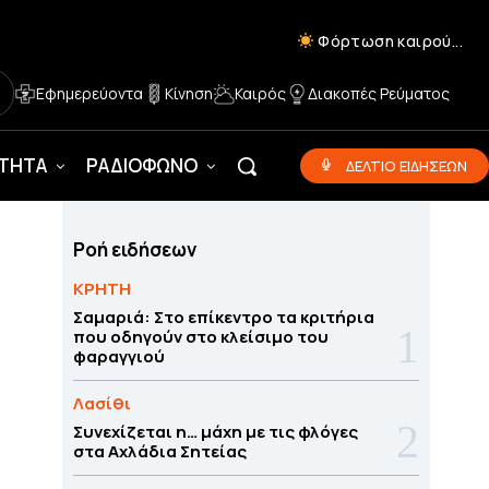
Φόρτωση καιρού...
Εφημερεύοντα
Κίνηση
Καιρός
Διακοπές Ρεύματος
ΟΤΗΤΑ
ΡΑΔΙΟΦΩΝΟ
ΔΕΛΤΙΟ ΕΙΔΗΣΕΩΝ
Ροή ειδήσεων
ΚΡΗΤΗ
Σαμαριά: Στο επίκεντρο τα κριτήρια
που οδηγούν στο κλείσιμο του
φαραγγιού
Λασίθι
Συνεχίζεται η… μάχη με τις φλόγες
στα Αχλάδια Σητείας