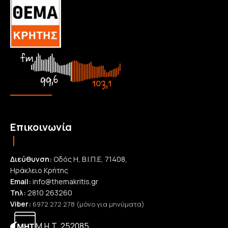
Επικοινωνία
Διεύθυνση:
Οδός Η, Β.Ι.Π.Ε, 71408,
Ηράκλειο Κρήτης
Email:
info@themakritis.gr
Τηλ:
2810 263260
Viber:
6972 272 278 (μόνο για μηνύματα)
Μ.Η.Τ. 252085