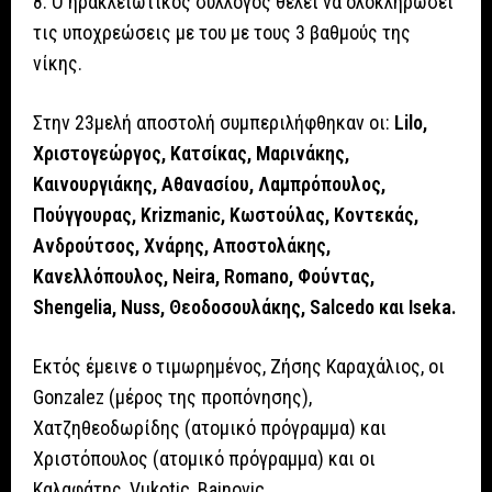
8. Ο ηρακλειώτικος σύλλογος θέλει να ολοκληρώσει
τις υποχρεώσεις με του με τους 3 βαθμούς της
νίκης.
Στην 23μελή αποστολή συμπεριλήφθηκαν οι:
Lilo,
Χριστογεώργος, Κατσίκας, Μαρινάκης,
Καινουργιάκης, Αθανασίου, Λαμπρόπουλος,
Πούγγουρας, Krizmanic, Κωστούλας, Κοντεκάς,
Ανδρούτσος, Χνάρης, Αποστολάκης,
Κανελλόπουλος, Neira, Romano, Φούντας,
Shengelia, Nuss, Θεοδοσουλάκης, Salcedo και Iseka.
Εκτός έμεινε ο τιμωρημένος, Ζήσης Καραχάλιος, οι
Gonzalez (μέρος της προπόνησης),
Χατζηθεοδωρίδης (ατομικό πρόγραμμα) και
Χριστόπουλος (ατομικό πρόγραμμα) και οι
Καλαφάτης, Vukotic, Bainovic.