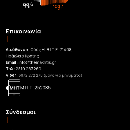
Επικοινωνία
Διεύθυνση:
Οδός Η, Β.Ι.Π.Ε, 71408,
Ηράκλειο Κρήτης
Email:
info@themakritis.gr
Τηλ:
2810 263260
Viber:
6972 272 278 (μόνο για μηνύματα)
Μ.Η.Τ. 252085
Σύνδεσμοι