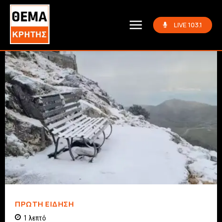
LIVE 103.1
ΠΡΏΤΗ ΕΊΔΗΣΗ
1
λεπτό