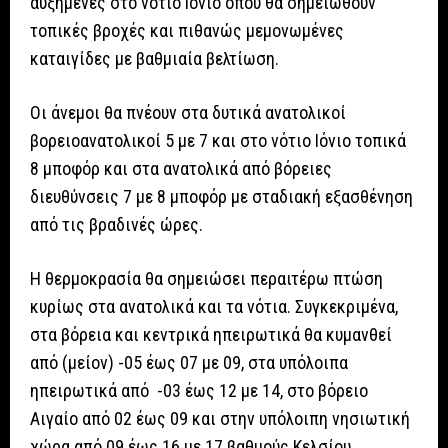
αυξημένες στο νότιο Ιόνιο όπου θα σημειωθούν
τοπικές βροχές και πιθανώς μεμονωμένες
καταιγίδες με βαθμιαία βελτίωση.
Οι άνεμοι θα πνέουν στα δυτικά ανατολικοί
βορειοανατολικοί 5 με 7 και στο νότιο Ιόνιο τοπικά
8 μποφόρ και στα ανατολικά από βόρειες
διευθύνσεις 7 με 8 μποφόρ με σταδιακή εξασθένηση
από τις βραδινές ώρες.
Η θερμοκρασία θα σημειώσει περαιτέρω πτώση
κυρίως στα ανατολικά και τα νότια. Συγκεκριμένα,
στα βόρεια και κεντρικά ηπειρωτικά θα κυμανθεί
από (μείον) -05 έως 07 με 09, στα υπόλοιπα
ηπειρωτικά από -03 έως 12 με 14, στο βόρειο
Αιγαίο από 02 έως 09 και στην υπόλοιπη νησιωτική
χώρα από 09 έως 16 με 17 βαθμούς Κελσίου.