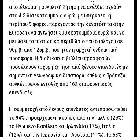
αποτέλεσμα η συνολική ζήτηση να ανέλθει σχεδόν
στα 4.5 δισεκατομμύρια ευρώ, με υπερκάλυψη
περίπου 9 φορές, παρέχοντας την δυνατότητα στην
Eurobank να αντλήσει 500 εκατομμύρια ευρώ και να
μειώσει το πιστωτικό περιθώριο του ομολόγου σε
90μ.β. από 125μ.β. που ήταν η αρχική ενδεικτική
προσφορά. Η διαδικασία βιβλίου προσφορών
προσέλκυσε ισχυρή ζήτηση από ξένους επενδυτές με
σημαντική γεωγραφική διασπορά, καθώς η Τράπεζα
συγκέντρωσε εντολές από 162 διαφορετικούς
επενδυτές.
H συμμετοχή από ξένους επενδυτές αντιπροσωπεύει
το 94% , προερχόμενη κυρίως από την Γαλλία (29%),
το Ηνωμένο Βασίλειο και Ιρλανδία (17%), Ιταλία
(12%) και την Γερμανία και Αυστρία (11%). Το 68%