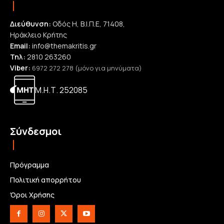
Διεύθυνση:
Οδός Η, Β.Ι.Π.Ε, 71408,
Ηράκλειο Κρήτης
Email:
info@themakritis.gr
Τηλ:
2810 263260
Viber:
6972 272 278 (μόνο για μηνύματα)
Μ.Η.Τ. 252085
Σύνδεσμοι
Πρόγραμμα
Πολιτική απορρήτου
Όροι Χρήσης