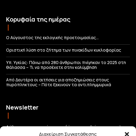
Κορυφαία της ημέρας
Ο Αύγουστος της εκλογικής προετοιμασίας…
Οριστική λύση στο ζήτημα των πινακίδων κυκλοφορίας
Υπ. Υγείας: Πάνω από 280 άνθρωποι πνίγηκαν το 2025 στη
θάλασσα – Τι να προσέχετε στην κολύμβηση
Από Δευτέρα οι αιτήσεις για αποζημιώσεις στους
πυρόπληκτους – Πότε ξεκινούν τα αντιπλημμυρικά
Newsletter
Λάβετε τις σημαντικότερες ειδήσεις απευθείας στο email σας
Διαχείριση Συγκατάθεσης
και μείνετε πάντα συνδεδεμένοι με την Κρήτη!