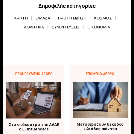
Δημοφιλής κατηγορίες
ΚΡΗΤΗ
ΕΛΛΆΔΑ
ΠΡΏΤΗ ΕΊΔΗΣΗ
ΚΌΣΜΟΣ
ΑΘΛΗΤΙΚΆ
ΣΥΝΕΝΤΕΎΞΕΙΣ
ΟΙΚΟΝΟΜΊΑ
ΠΡΟΗΓΟΎΜΕΝΟ ΆΡΘΡΟ
ΕΠΌΜΕΝΟ ΆΡΘΡΟ
Μεταβιβάζουν δεκάδες
Στο στόχαστρο της ΑΑΔΕ
χιλιάδες ακίνητα
οι… infuencers