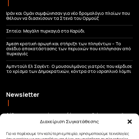
Ιράν και Ομάν συμφώνησαν για νέο δρομολόγιο πλοίων που
θέλουν να διασχίσουν τα Στενά του Ορμούζ
Σητεία: Μεγάλη πυρκαγιά στο Καρύδι
Άμεση κρατική αρωγή και στήριξη των πληγέντων – Το
σχέδιο αποκατάστασης των περιοχών που επλήγησαν από
πυρκαγιές
Αμπντούλ Ελ Σαγέντ: Ο μουσουλμάνος γιατρός που κέρδισε
το χρίσμα των Δημοκρατικών, κόντρα στο ισραηλινό λόμπι
Newsletter
Λάβετε τις σημαντικότερες ειδήσεις απευθείας στο email σας
Διαχείριση Συγκατάθεσης
και μείνετε πάντα συνδεδεμένοι με την Κρήτη!
Για να παρέχουμε την καλύτερη εμπειρία, χρησιμοποιούμε τεχνολογίες