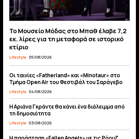
Το Μουσείο Μόδας στο Μπαθ έλαβε 7,2
εκ. λίρες για τη μεταφορά σε ιστορικό
κτίριο
Lifestyle
05/08/2026
Οι ταινίες «Fatherland» και «Minotaur» στο
Τμήμα Open Air του Φεστιβάλ του Σαράγεβο
Lifestyle
04/08/2026
Η Αριάνα Γκράντε θα κάνει ένα διάλειμμα από
τη δημοσιότητα
Lifestyle
03/08/2026
Η παράσταση «Fallen Angels» με τις Ρόουζ