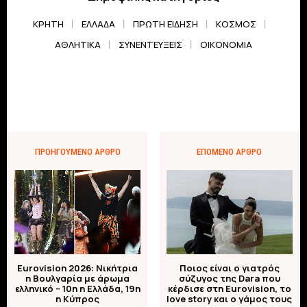
ΚΡΗΤΗ
ΕΛΛΆΔΑ
ΠΡΏΤΗ ΕΊΔΗΣΗ
ΚΌΣΜΟΣ
ΑΘΛΗΤΙΚΆ
ΣΥΝΕΝΤΕΎΞΕΙΣ
ΟΙΚΟΝΟΜΊΑ
ΠΡΟΗΓΟΎΜΕΝΟ ΆΡΘΡΟ
ΕΠΌΜΕΝΟ ΆΡΘΡΟ
Eurovision 2026: Νικήτρια
Ποιος είναι ο γιατρός
η Βουλγαρία με άρωμα
σύζυγος της Dara που
ελληνικό – 10η η Ελλάδα, 19η
κέρδισε στη Eurovision, το
η Κύπρος
love story και ο γάμος τους