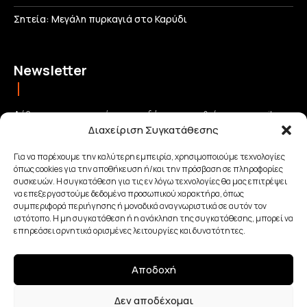
Σητεία: Μεγάλη πυρκαγιά στο Καρύδι
Newsletter
Λάβετε τις σημαντικότερες ειδήσεις απευθείας στο email σας
Διαχείριση Συγκατάθεσης
και μείνετε πάντα συνδεδεμένοι με την Κρήτη!
Για να παρέχουμε την καλύτερη εμπειρία, χρησιμοποιούμε τεχνολογίες
όπως cookies για την αποθήκευση ή/και την πρόσβαση σε πληροφορίες
ΕΓΓΡΑΦΗ
συσκευών. Η συγκατάθεση για τις εν λόγω τεχνολογίες θα μας επιτρέψει
να επεξεργαστούμε δεδομένα προσωπικού χαρακτήρα, όπως
συμπεριφορά περιήγησης ή μοναδικά αναγνωριστικά σε αυτόν τον
Έχω διαβάσει και αποδέχομαι την
Πολιτική απορρήτου
.
ιστότοπο. Η μη συγκατάθεση ή η ανάκληση της συγκατάθεσης, μπορεί να
επηρεάσει αρνητικά ορισμένες λειτουργίες και δυνατότητες.
Αποδοχή
Made with Love By
Δεν αποδέχομαι