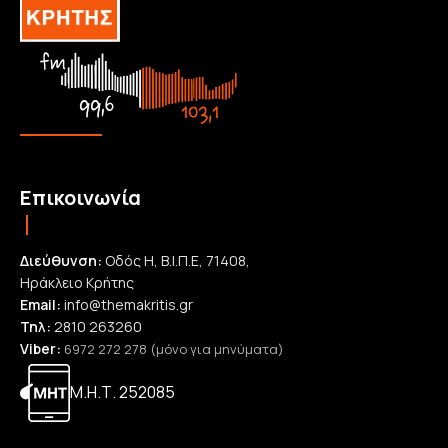
Επικοινωνία
Διεύθυνση:
Οδός Η, Β.Ι.Π.Ε, 71408,
Ηράκλειο Κρήτης
Email:
info@themakritis.gr
Τηλ:
2810 263260
Viber:
6972 272 278 (μόνο για μηνύματα)
Μ.Η.Τ. 252085