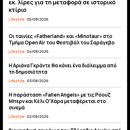
εκ. λίρες για τη μεταφορά σε ιστορικό
κτίριο
Lifestyle
05/08/2026
Οι ταινίες «Fatherland» και «Minotaur» στο
Τμήμα Open Air του Φεστιβάλ του Σαράγεβο
Lifestyle
04/08/2026
Η Αριάνα Γκράντε θα κάνει ένα διάλειμμα από
τη δημοσιότητα
Lifestyle
03/08/2026
Η παράσταση «Fallen Angels» με τις Ρόουζ
Μπερν και Κέλι Ο’Χάρα μεταφέρεται στο
σινεμά
Lifestyle
02/08/2026