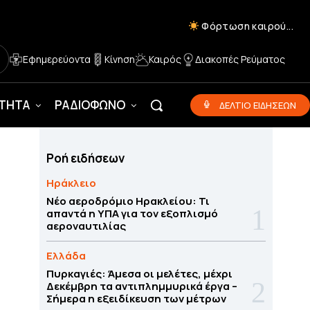
Φόρτωση καιρού...
Εφημερεύοντα
Κίνηση
Καιρός
Διακοπές Ρεύματος
ΟΤΗΤΑ
ΡΑΔΙΟΦΩΝΟ
ΔΕΛΤΙΟ ΕΙΔΗΣΕΩΝ
Ροή ειδήσεων
Ηράκλειο
Νέο αεροδρόμιο Ηρακλείου: Τι
απαντά η ΥΠΑ για τον εξοπλισμό
αεροναυτιλίας
Ελλάδα
Πυρκαγιές: Άμεσα οι μελέτες, μέχρι
Δεκέμβρη τα αντιπλημμυρικά έργα –
Σήμερα η εξειδίκευση των μέτρων