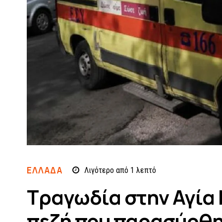
ΕΛΛΆΔΑ
Λιγότερο από 1
λεπτό
Τραγωδία στην Αγία
πεζή που παρασύρθη