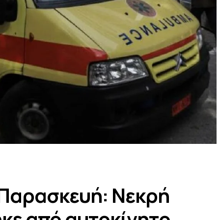
 Παρασκευή: Νεκρή
κε από αυτοκίνητο