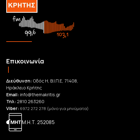
Επικοινωνία
Διεύθυνση:
Οδός Η, Β.Ι.Π.Ε, 71408,
Ηράκλειο Κρήτης
Email:
info@themakritis.gr
Τηλ:
2810 263260
Viber:
6972 272 278 (μόνο για μηνύματα)
Μ.Η.Τ. 252085