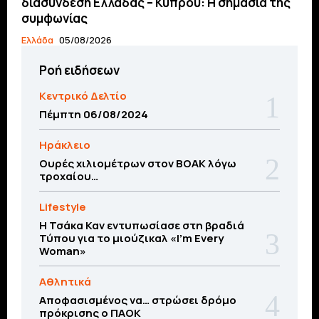
διασύνδεση Ελλάδας – Κύπρου: H σημασία της
συμφωνίας
Ελλάδα
05/08/2026
Ροή ειδήσεων
Κεντρικό Δελτίο
Πέμπτη 06/08/2024
Ηράκλειο
Ουρές χιλιομέτρων στον ΒΟΑΚ λόγω
τροχαίου…
Lifestyle
Η Τσάκα Καν εντυπωσίασε στη βραδιά
Τύπου για το μιούζικαλ «I’m Every
Woman»
Αθλητικά
Αποφασισμένος να… στρώσει δρόμο
πρόκρισης ο ΠΑΟΚ