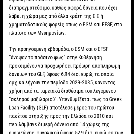
διαπραγματεύσιμο, καθώς αφορά δάνεια που έχει
λάβει η χώρα μας από άλλα κράτη της Ε.Ε ή
χρηματοδοτικούς φορείς όπως ο ESM και EFSF, στο
πλαίσιο των Μνυημονίων.
Την προηγούμενη εβδομάδα, ο ESM και ο EFSF
“άναψαν το πράσινο φως” στην Κυβέρνηση
προκειμένου να προχωρήσει πρόωρη αποπληρωμή
δανείων του GLF, ύψους 6,94 δισ. ευρώ, τα οποία
αρχικά λήγουν την περίοδο 2029-2035, κάνοντας
χρήση από τα ταμειακά διαθέσιμα του λεγόμενου
“σκληρού μαξιλαριού”. Υπενθυμίζεται πως το Greek
Loan Facility (GLF) αποτέλεσε μέρος του πρώτου
πακέτου στήριξης προς την Ελλάδα το 2010 και
περιλάμβανε διμερή δάνεια από 14 χώρες της
ευρωζώνης, συνολικού ύψους 52,9 δισ. ευρώ, εκ των