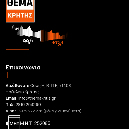
Επικοινωνία
Διεύθυνση:
Οδός Η, Β.Ι.Π.Ε, 71408,
Ηράκλειο Κρήτης
Email:
info@themakritis.gr
Τηλ:
2810 263260
Viber:
6972 272 278 (μόνο για μηνύματα)
Μ.Η.Τ. 252085