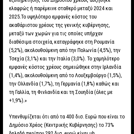
ελαφρώς ή παρέμεινε σταθερό μεταξύ 2024 και
2025.Το υψηλότερο εμφανές κόστος του
ακαθάριστου χρέους της γενικής κυβέρνησης,
μεταξύ των χωρών για τις οποίες υπήρχαν
διαθέσιμα στοιχεία, καταγράφηκε στη Ρουμανία
(5,2%), ακολουθούμενη από την Πολωνία (4,5%), την
Τσεχία (3,1%) και την Ιταλία (3,0%). Το χαμηλότερο
εμφανές κόστος χρέους σημειώθηκε στην Ιρλανδία
(1,4%), ακολουθούμενη από το Λουξεμβούργο (1,5%),
την Ολλανδία (1,7%), τη Γερμανία (1,8%) καθώς και
τη Γαλλία, τη Φινλανδία και τη Σουηδία (όλες με
+1,9%).»
Υπενθυμίζεται ότι από τα 400 δισ. Ευρώ που είναι το
Δημόσιο Χρέος (Κεντρικής Κυβέρνησης) το 73%
δηλαδή περίπου 292 δισ. eυρώ είναι μh