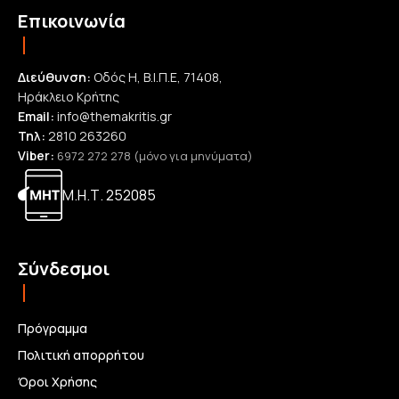
Επικοινωνία
Διεύθυνση:
Οδός Η, Β.Ι.Π.Ε, 71408,
Ηράκλειο Κρήτης
Email:
info@themakritis.gr
Τηλ:
2810 263260
Viber:
6972 272 278 (μόνο για μηνύματα)
Μ.Η.Τ. 252085
Σύνδεσμοι
Πρόγραμμα
Πολιτική απορρήτου
Όροι Χρήσης